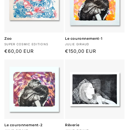
Zoo
Le couronnement-1
Fournisseur :
Fournisseur :
SUPER COSMIC EDITIONS
JULIE GIRAUD
Prix
€60,00 EUR
Prix
€150,00 EUR
habituel
habituel
Le couronnement-2
Rêverie