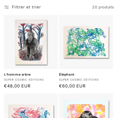
Filtrer et trier
20 produits
n
:
L'homme arbre
Éléphant
Fournisseur :
Fournisseur :
SUPER COSMIC EDITIONS
SUPER COSMIC EDITIONS
Prix
€48,00 EUR
Prix
€60,00 EUR
habituel
habituel