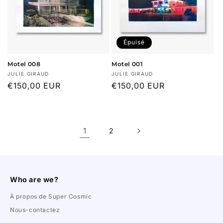
Épuisé
Motel 008
Motel 001
Fournisseur :
Fournisseur :
JULIE GIRAUD
JULIE GIRAUD
Prix
€150,00 EUR
Prix
€150,00 EUR
habituel
habituel
1
2
Who are we?
À propos de Super Cosmic
Nous-contactez