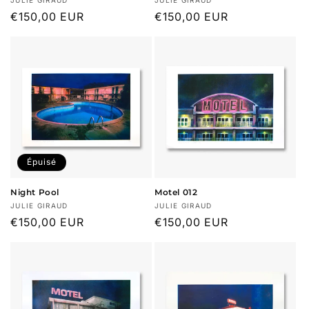
Fournisseur :
Fournisseur :
Prix
€150,00 EUR
Prix
€150,00 EUR
habituel
habituel
Épuisé
Night Pool
Motel 012
Fournisseur :
Fournisseur :
JULIE GIRAUD
JULIE GIRAUD
Prix
€150,00 EUR
Prix
€150,00 EUR
habituel
habituel