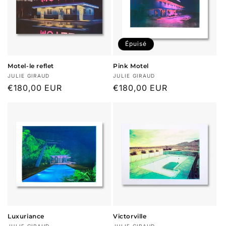
Épuisé
Motel-le reflet
Pink Motel
Fournisseur :
Fournisseur :
JULIE GIRAUD
JULIE GIRAUD
Prix
€180,00 EUR
Prix
€180,00 EUR
habituel
habituel
Luxuriance
Victorville
JULIE GIRAUD
JULIE GIRAUD