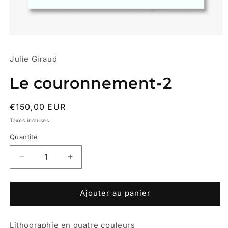
Ouvrir
le
média
Julie Giraud
1
dans
une
Le couronnement-2
fenêtre
modale
Prix
€150,00 EUR
habituel
Taxes incluses.
Quantité
Réduire
Augmenter
la
la
quantité
quantité
de
de
Ajouter au panier
Le
Le
couronnement-
couronnement-
Lithographie en quatre couleurs
2
2