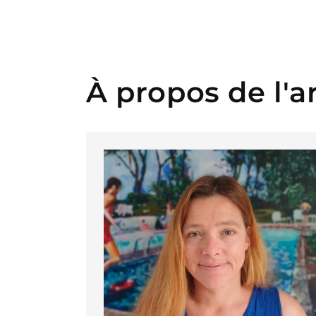
dans
une
fenêtre
modale
À propos de l'ar