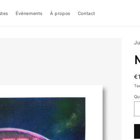
stes
Événements
À propos
Contact
Ju
Pr
€
ha
Ta
Qu