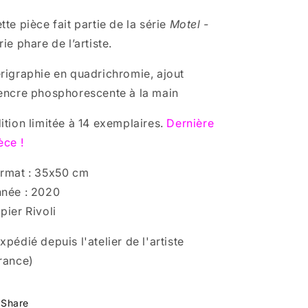
012
012
tte pièce fait partie de la série
Motel -
rie phare de l’artiste.
rigraphie en quadrichromie,
ajout
encre phosphorescente à la main
ition limitée à 14 exemplaires.
Dernière
èce !
rmat : 35x50 cm
née : 2020
pier Rivoli
xpédié depuis l'atelier de l'artiste
rance)
Share