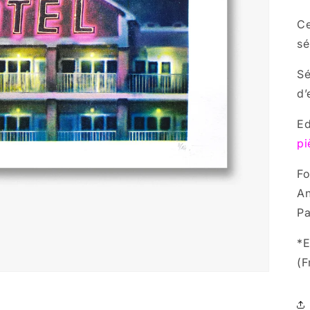
Ce
sé
Sé
d’
Ed
pi
Fo
An
Pa
*E
(F