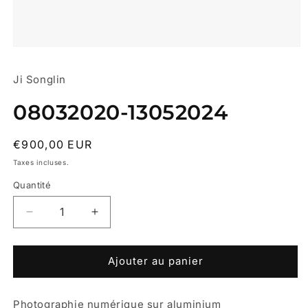
Ouvrir
le
média
Ji Songlin
1
dans
une
08032020-13052024
fenêtre
modale
Prix
€900,00 EUR
habituel
Taxes incluses.
Quantité
Réduire
Augmenter
la
la
quantité
quantité
de
de
Ajouter au panier
08032020-
08032020-
13052024
13052024
Photographie numérique sur aluminium