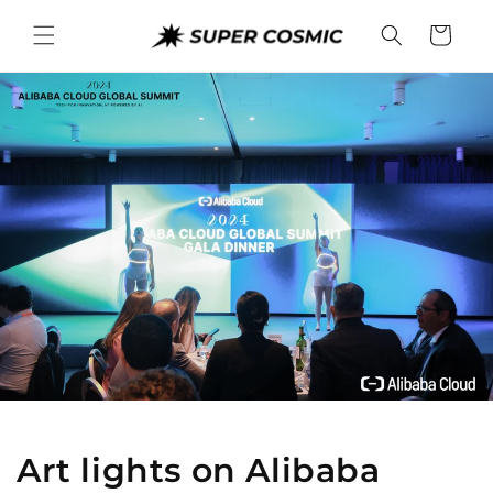
et
passer
Panier
au
contenu
Art lights on Alibaba